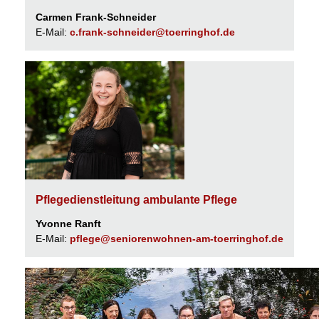
Carmen Frank-Schneider
E-Mail:
c.frank-schneider@toerringhof.de
Pflegedienstleitung ambulante Pflege
Yvonne Ranft
E-Mail:
pflege@seniorenwohnen-am-toerringhof.de